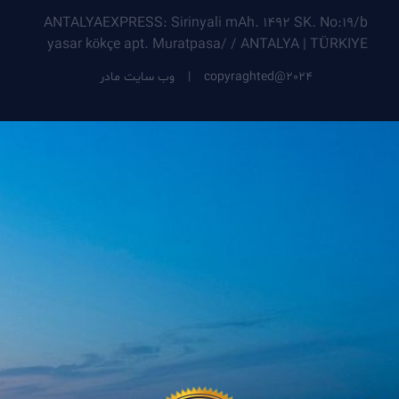
ANTALYAEXPRESS: Sirinyali mAh. 1492 SK. No:19/b
yasar kökçe apt. Muratpasa/ / ANTALYA | TÜRKIYE
copyraghted@2024
|
وب سایت مادر