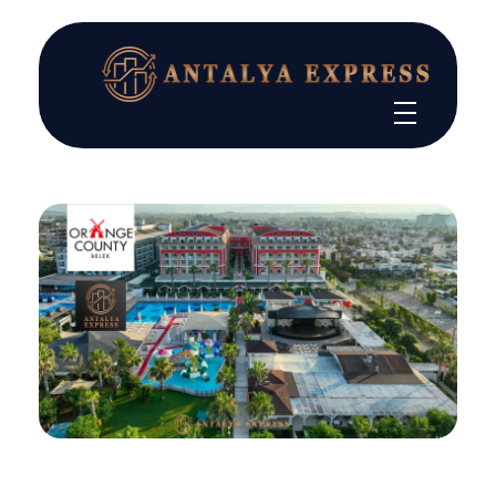
تور آنتالیا l خدمات VIP هتل های بزرگسالان و هتل های خانوادگی
تور آنتالیا با خدمات ویژه